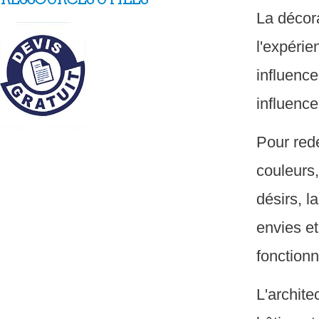
La décora
l'expéri
influence
influence
Pour rede
couleurs
désirs, l
envies et
fonctionn
L'archite