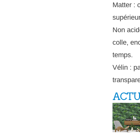
Matter : 
supérieur
Non acide
colle, en
temps.
Vélin : p
transpare
ACTUA