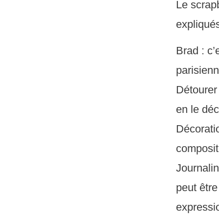
Le scrapb
expliqué
Brad : c’
parisienn
Détourer 
en le déc
Décoratio
composit
Journalin
peut êtr
expressi