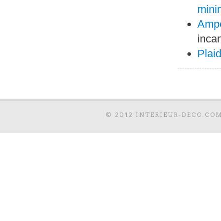
mini
Ampo
inca
Plaid
© 2012 INTERIEUR-DECO.COM.