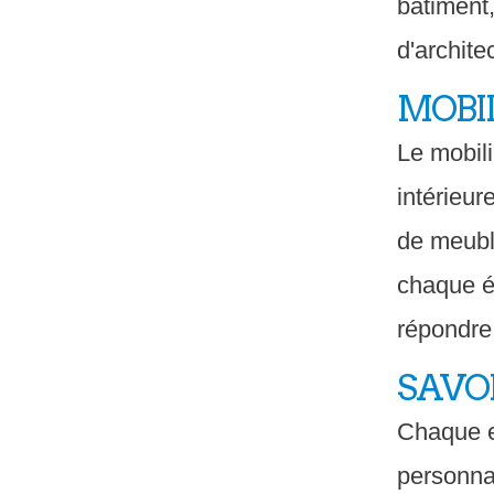
bâtiment
d'archit
MOBI
Le mobil
intérieur
de meubl
chaque él
répondre 
SAVOI
Chaque e
personnal